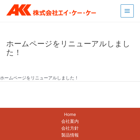
内
Post
Main
容
navigation
Men
を
ス
キ
ッ
ホームページをリニューアルしまし
プ
た！
/
新着情報
/ By
yssystem
ホームページをリニューアルしました！
次の投稿
→
Home
会社案内
会社方針
製品情報